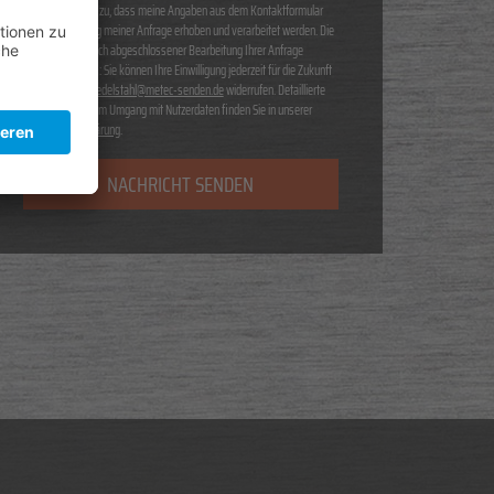
Ich stimme zu, dass meine Angaben aus dem Kontaktformular
zur Beantwortung meiner Anfrage erhoben und verarbeitet werden. Die
Daten werden nach abgeschlossener Bearbeitung Ihrer Anfrage
gelöscht. Hinweis: Sie können Ihre Einwilligung jederzeit für die Zukunft
per E-Mail unter
edelstahl@metec-senden.de
widerrufen. Detaillierte
Informationen zum Umgang mit Nutzerdaten finden Sie in unserer
Datenschutzerklärung
.
NACHRICHT SENDEN